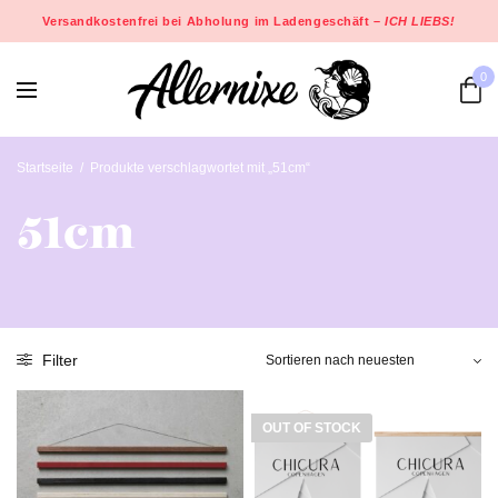
Versandkostenfrei bei Abholung im Ladengeschäft –
ICH LIEBS!
0
Startseite
/
Produkte verschlagwortet mit „51cm“
51cm
Filter
OUT OF STOCK