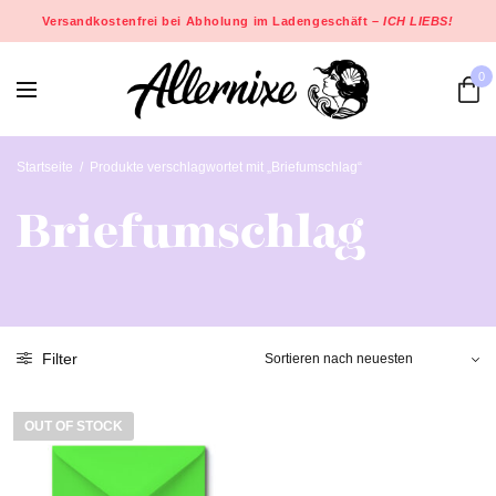
Versandkostenfrei bei Abholung im Ladengeschäft –
ICH LIEBS!
0
Startseite
/
Produkte verschlagwortet mit „Briefumschlag“
Briefumschlag
Filter
OUT OF STOCK