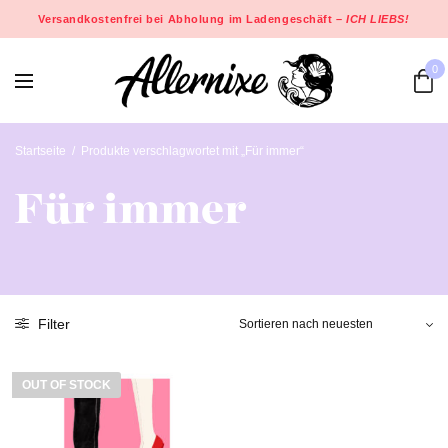
Versandkostenfrei bei Abholung im Ladengeschäft –
ICH LIEBS!
0
Startseite
/
Produkte verschlagwortet mit „Für immer“
Für immer
Filter
OUT OF STOCK