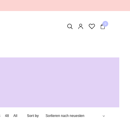
0
4
48
All
Sort by