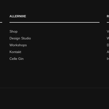
ALLERNIXE
R
Shop
V
Design Studio
W
Workshops
D
Kontakt
A
Celle Gin
I