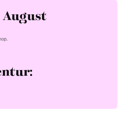
. August
hop.
entur
: