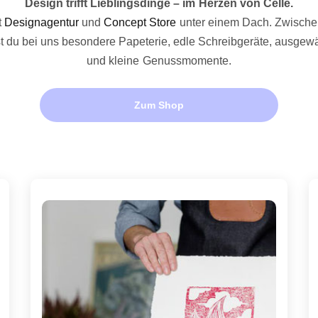
Design trifft Lieblingsdinge – im Herzen von Celle.
t
Designagentur
und
Concept Store
unter einem Dach. Zwisch
st du bei uns besondere Papeterie, edle Schreibgeräte, ausge
und kleine Genussmomente.
Zum Shop