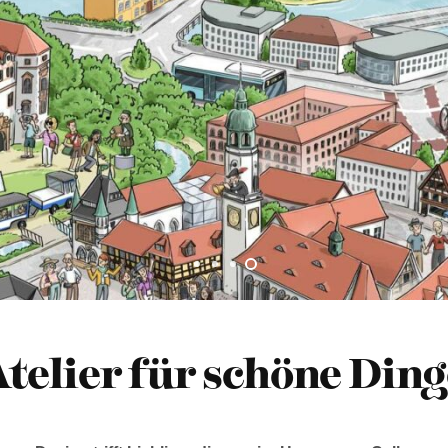
n
.
Atelier für schöne Ding