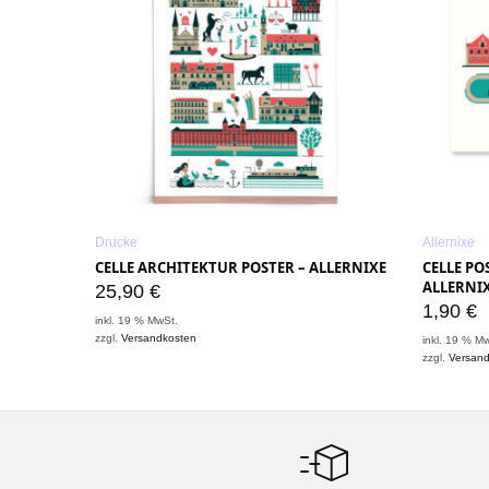
Drucke
Allernixe
CELLE ARCHITEKTUR POSTER – ALLERNIXE
CELLE PO
ALLERNI
25,90
€
1,90
€
inkl. 19 % MwSt.
zzgl.
Versandkosten
inkl. 19 % M
zzgl.
Versan