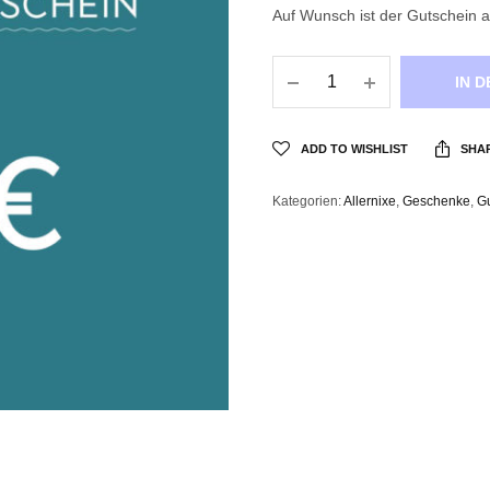
Auf Wunsch ist der Gutschein a
IN 
ADD TO WISHLIST
SHA
Kategorien:
Allernixe
,
Geschenke
,
G