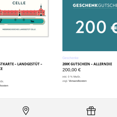
Geschenke
STKARTE – LANDGESTÜT –
200€ GUTSCHEIN – ALLERNIXE
XE
200,00
€
inkl. 0 % MwSt.
zzgl.
Versandkosten
wSt.
dkosten