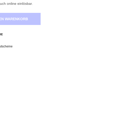
uch online einlösbar.
DEN WARENKORB
RE
utscheine