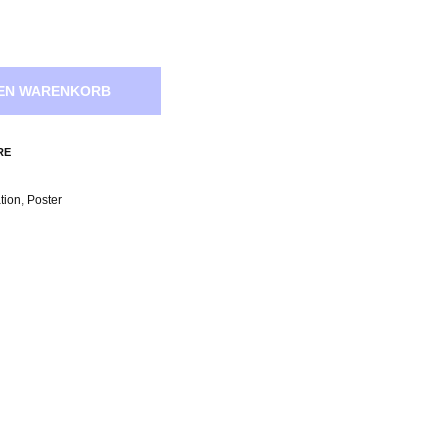
DEN WARENKORB
RE
ation
,
Poster