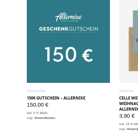
Geschenke
Allernixe
150€ GUTSCHEIN – ALLERNIXE
CELLE W
WEIHNAC
150,00
€
ALLERNI
inkl. 0 % MwSt.
3,90
€
zzgl.
Versandkosten
inkl. 19 % M
zzgl.
Versan