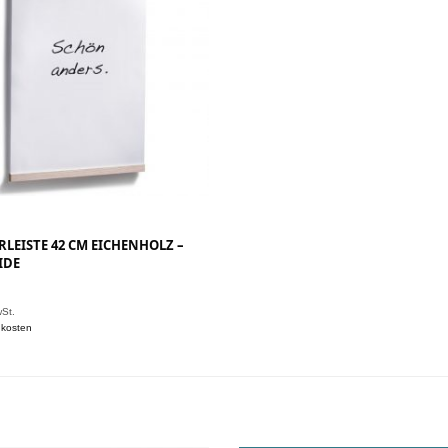
RLEISTE 42 CM EICHENHOLZ –
IDE
wSt.
dkosten