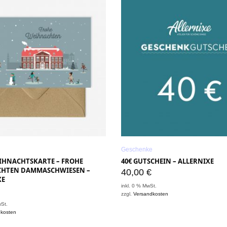
Geschenke
EIHNACHTSKARTE – FROHE
40€ GUTSCHEIN – ALLERNIXE
HTEN DAMMASCHWIESEN –
40,00
€
XE
inkl. 0 % MwSt.
zzgl.
Versandkosten
wSt.
dkosten