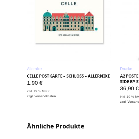
Allernixe
Drucke
CELLE POSTKARTE – SCHLOSS – ALLERNIXE
A2 POSTE
SIDE BY S
1,90
€
36,90
€
inkl. 19 % MwSt.
zzgl.
Versandkosten
inkl. 19 % M
zzgl.
Versan
Ähnliche Produkte