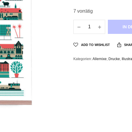
7 vorrätig
IN 
ADD TO WISHLIST
SHA
Kategorien:
Allernixe
,
Drucke
,
Illustr