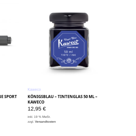
Kaweco
NE SPORT
KÖNIGSBLAU – TINTENGLAS 50 ML –
KAWECO
12,95
€
inkl. 19 % MwSt.
zzgl.
Versandkosten