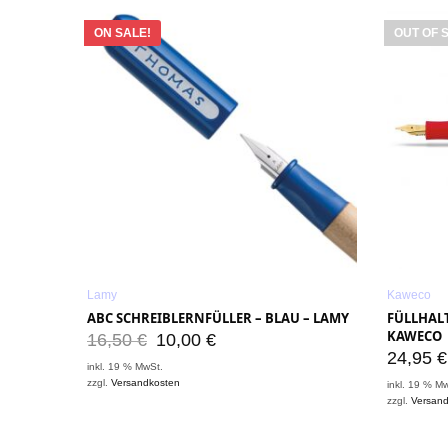
ON SALE!
OUT OF 
Lamy
Kaweco
ABC SCHREIBLERNFÜLLER – BLAU – LAMY
FÜLLHALT
KAWECO
16,50
€
10,00
€
24,95
€
inkl. 19 % MwSt.
zzgl.
Versandkosten
inkl. 19 % M
zzgl.
Versan