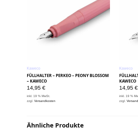
Kaweco
Kaweco
FÜLLHALTER – PERKEO – PEONY BLOSSOM
FÜLLHALT
– KAWECO
KAWECO
14,95
€
14,95
€
inkl. 19 % MwSt.
inkl. 19 % M
zzgl.
Versandkosten
zzgl.
Versan
Ähnliche Produkte