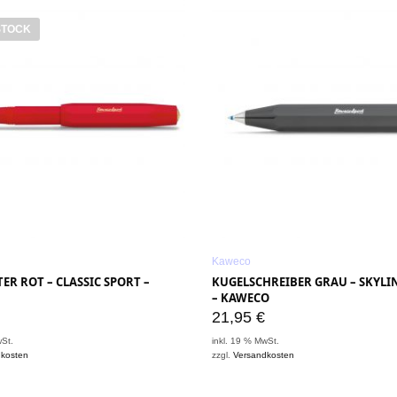
STOCK
Kaweco
ER ROT – CLASSIC SPORT –
KUGELSCHREIBER GRAU – SKYLI
– KAWECO
21,95
€
wSt.
inkl. 19 % MwSt.
dkosten
zzgl.
Versandkosten