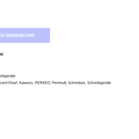
DEN WARENKORB
RE
eibgeräte
scent Pearl
,
Kaweco
,
PERKEO
,
Perlmutt
,
Schreiben
,
Schreibgeräte