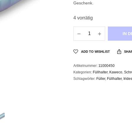
Geschenk.
4 vorrätig
IN 
ADD TO WISHLIST
SHA
Artikelnummer:
11000450
Kategorien:
Füllhalter
,
Kaweco
,
Schr
Schlagwörter:
Füller
,
Füllhalter
,
Iride