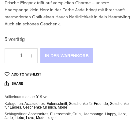
Frische Eleganz trifft auf verspielten Charme – unsere
Haarspange klein Herz in der Farbe Jade bringt mit ihrer sanft
marmorierten Optik einen Hauch Natürlichkeit in dein Haarstyling.
Auch ein schönes Geschenk.
5 vorrätig
IN DEN WARENKORB
ADD TO WISHLIST
SHARE
Artikelnummer:
ac-019-ve
Kategorien:
Accessoires
,
Eulenschnitt
,
Geschenke für Freunde
,
Geschenke
für Ladies
,
Geschenke für mich
,
Mode
Schlagwörter:
Accessoires
,
Eulenschnitt
,
Grün
,
Haarspange
,
Happy
,
Herz
,
Jade
,
Liebe
,
Love
,
Mode
,
to go