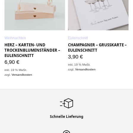
Weihnachten
Eulenschnitt
HERZ – KARTEN- UND
CHAMPAGNER – GRUSSKARTE – E
TROCKENBLUMENSTÄNDER –
ULENSCHNITT
EULENSCHNITT
3,90
€
6,90
€
inkl. 19 % MwSt.
i
zzgl.
Versandkosten
z
inkl. 19 % MwSt.
zzgl.
Versandkosten
Schnelle Lieferung