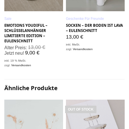
Sale
Geschenke Für Freunde
EMOTIONS YOUDIFUL –
SOCKEN – DER BODEN IST LAVA
SCHLÜSSELANHÄNGER
– EULENSCHNITT
LIMITIERTE EDITION –
13,00
€
EULENSCHNITT
inkl. MwSt.
i
13,00
€
Alter Preis:
zzgl.
Versandkosten
z
9,00
€
Jetzt neu!
inkl. 19 % MwSt.
zzgl.
Versandkosten
Ähnliche Produkte
OUT OF STOCK