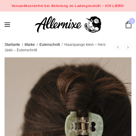
Versandkostenfrei bei Abholung im Ladengeschäft –
ICH LIEBS!
0
Startseite
/
Marke
/
Eulenschnitt
/
Haarspange klein – Herz
Jade – Eulenschnitt