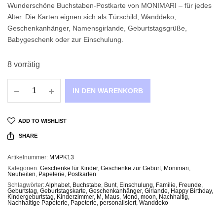
Wunderschöne Buchstaben-Postkarte von MONIMARI – für jedes
Alter. Die Karten eignen sich als Türschild, Wanddeko,
Geschenkanhänger, Namensgirlande, Geburtstagsgrüße,
Babygeschenk oder zur Einschulung.
8 vorrätig
IN DEN WARENKORB
ADD TO WISHLIST
SHARE
Artikelnummer:
MMPK13
Kategorien:
Geschenke für Kinder
,
Geschenke zur Geburt
,
Monimari
,
Neuheiten
,
Papeterie
,
Postkarten
Schlagwörter:
Alphabet
,
Buchstabe
,
Bunt
,
Einschulung
,
Familie
,
Freunde
,
Geburtstag
,
Geburtstagskarte
,
Geschenkanhänger
,
Girlande
,
Happy Birthday
,
Kindergeburtstag
,
Kinderzimmer
,
M
,
Maus
,
Mond
,
moon
,
Nachhaltig
,
Nachhaltige Papeterie
,
Papeterie
,
personalisiert
,
Wanddeko