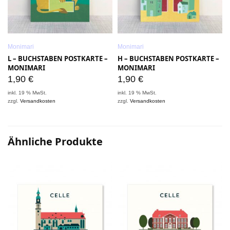
Monimari
Monimari
L – BUCHSTABEN POSTKARTE –
H – BUCHSTABEN POSTKARTE –
MONIMARI
MONIMARI
1,90
€
1,90
€
inkl. 19 % MwSt.
inkl. 19 % MwSt.
i
zzgl.
Versandkosten
zzgl.
Versandkosten
z
Ähnliche Produkte