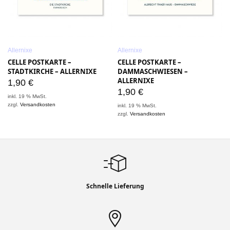
Allernixe
Allernixe
CELLE POSTKARTE –
CELLE POSTKARTE –
S
STADTKIRCHE – ALLERNIXE
DAMMASCHWIESEN –
ALLERNIXE
1,90
€
1,90
€
inkl. 19 % MwSt.
i
zzgl.
Versandkosten
z
inkl. 19 % MwSt.
zzgl.
Versandkosten
Schnelle Lieferung