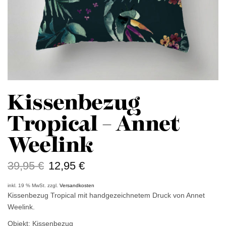
Kissenbezug
Tropical – Annet
Weelink
39,95
€
12,95
€
inkl. 19 % MwSt.
zzgl.
Versandkosten
Kissenbezug Tropical mit handgezeichnetem Druck von Annet
Weelink.
Objekt: Kissenbezug