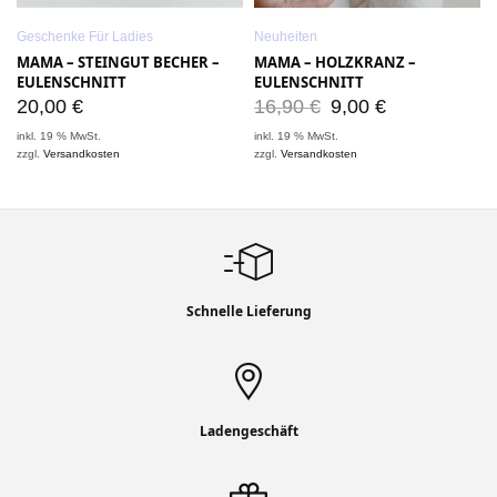
Geschenke Für Ladies
Neuheiten
MAMA – STEINGUT BECHER –
MAMA – HOLZKRANZ –
EULENSCHNITT
EULENSCHNITT
20,00
€
16,90
€
9,00
€
inkl. 19 % MwSt.
inkl. 19 % MwSt.
i
zzgl.
Versandkosten
zzgl.
Versandkosten
z
Schnelle Lieferung
Ladengeschäft