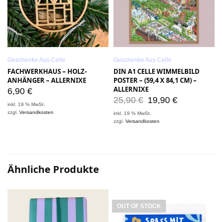
Geschenke Aus Celle
Geschenke Aus Celle
–
FACHWERKHAUS – HOLZ-
DIN A1 CELLE WIMMELBILD
ANHÄNGER – ALLERNIXE
POSTER – (59,4 X 84,1 CM) –
ALLERNIXE
6,90
€
25,90
€
19,90
€
inkl. 19 % MwSt.
zzgl.
Versandkosten
inkl. 19 % MwSt.
zzgl.
Versandkosten
i
z
Ähnliche Produkte
OUT OF STOCK