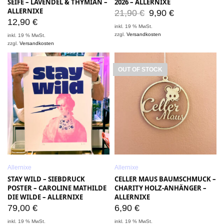
SEIFE – LAVENDEL & THYMIAN –
2026 – ALLERNIXE
ALLERNIXE
21,90
€
9,90
€
12,90
€
inkl. 19 % MwSt.
zzgl.
Versandkosten
inkl. 19 % MwSt.
zzgl.
Versandkosten
OUT OF STOCK
Allernixe
Allernixe
STAY WILD – SIEBDRUCK
CELLER MAUS BAUMSCHMUCK –
POSTER – CAROLINE MATHILDE
CHARITY HOLZ-ANHÄNGER –
DIE WILDE – ALLERNIXE
ALLERNIXE
79,00
€
6,90
€
inkl. 19 % MwSt.
inkl. 19 % MwSt.