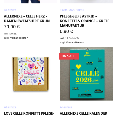
Allernixe
Grete Manufaktur
ALLERNIXE – CELLE HERZ –
PFLEGE-SEIFE ASTRID –
DAMEN SWEATSHIRT GRÜN
KONFETTI & ORANGE – GRETE
MANUFAKTUR
79,90
€
6,90
€
inkl. MwSt.
zzgl.
Versandkosten
inkl. 19 % MwSt.
zzgl.
Versandkosten
ON SALE!
Allernixe
Allernixe
LOVE CELLE KONFETTI PFLEGE-
ALLERNIXE CELLE KALENDER