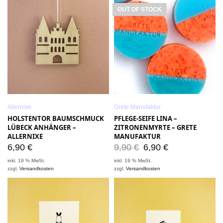
OUT OF STOCK
Allernixe
Grete Manufaktur
HOLSTENTOR BAUMSCHMUCK
PFLEGE-SEIFE LINA –
LÜBECK ANHÄNGER –
ZITRONENMYRTE – GRETE
ALLERNIXE
MANUFAKTUR
6,90
€
9,90
€
6,90
€
inkl. 19 % MwSt.
inkl. 19 % MwSt.
zzgl.
Versandkosten
zzgl.
Versandkosten