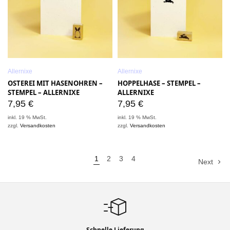
Allernixe
Allernixe
OSTEREI MIT HASENOHREN –
HOPPELHASE – STEMPEL –
STEMPEL – ALLERNIXE
ALLERNIXE
7,95
€
7,95
€
inkl. 19 % MwSt.
inkl. 19 % MwSt.
zzgl.
Versandkosten
zzgl.
Versandkosten
1
2
3
4
Next
Schnelle Lieferung