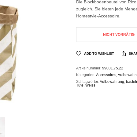
Die Blockbodenbeutel von Rico 
zugleich. Sie bieten jede Meng
Homestyle-Accessoire.
NICHT VORRÄTIG
ADD TO WISHLIST
SHA
Artikelnummer:
99001.75.22
Kategorien:
Accessoires
,
Aufbewahr
Schlagwörter:
Aufbewahrung
,
bastel
Tüte
,
Weiss