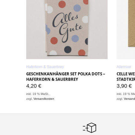
Haferkorn & Sauerbrey
Allernixe
GESCHENKANHÄNGER SET POLKA DOTS –
CELLE WE
HAFERKORN & SAUERBREY
STADTKIR
4,20
€
3,90
€
inkl. 19 % MwSt.
inkl. 19 % M
zzgl.
Versandkosten
zzgl.
Versan