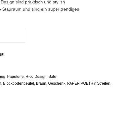
Design sind praktisch und stylish
e Stauraum und sind ein super trendiges
RE
ung
,
Papeterie
,
Rico Design
,
Sale
n
,
Blockbodenbeutel
,
Braun
,
Geschenk
,
PAPER POETRY
,
Streifen
,