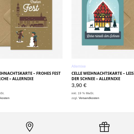
Allernixe
IHNACHTSKARTE – FROHES FEST
CELLE WEIHNACHTSKARTE – LEIS
CHE – ALLERNIXE
DER SCHNEE – ALLERNIXE
3,90
€
wSt.
inkl. 19 % MwSt.
dkosten
zzgl.
Versandkosten