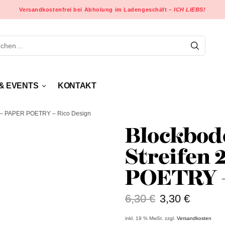
Versandkostenfrei bei Abholung im Ladengeschäft –
ICH LIEBS!
& EVENTS
KONTAKT
k – PAPER POETRY – Rico Design
Blockbod
Streifen 
POETRY –
6,30
€
3,30
€
inkl. 19 % MwSt.
zzgl.
Versandkosten