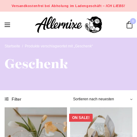
Versandkostenfrei bei Abholung im Ladengeschäft –
ICH LIEBS!
0
Startseite
/
Produkte verschlagwortet mit „Geschenk“
Geschenk
Filter
ON SALE!