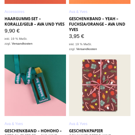
Accessoires
Ava & Yves
HAARGUMMI-SET –
GESCHENKBAND – YEAH –
KORALLE/GELB – AVA UND YVES
FUCHSIA/ORANGE – AVA UND
YVES
9,90
€
3,95
€
inkl. 19 % MwSt.
zzgl.
Versandkosten
inkl. 19 % MwSt.
zzgl.
Versandkosten
Ava & Yves
Ava & Yves
GESCHENKBAND – HOHOHO –
GESCHENKPAPIER