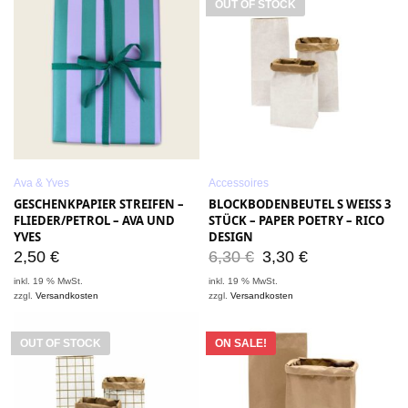
OUT OF STOCK
Ava & Yves
Accessoires
GESCHENKPAPIER STREIFEN –
BLOCKBODENBEUTEL S WEISS 3
FLIEDER/PETROL – AVA UND
STÜCK – PAPER POETRY – RICO
YVES
DESIGN
2,50
€
6,30
€
3,30
€
inkl. 19 % MwSt.
inkl. 19 % MwSt.
zzgl.
Versandkosten
zzgl.
Versandkosten
OUT OF STOCK
ON SALE!