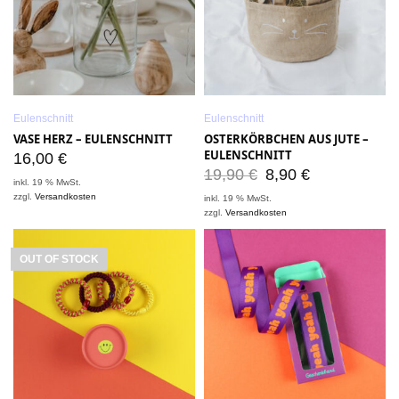
Eulenschnitt
Eulenschnitt
VASE HERZ – EULENSCHNITT
OSTERKÖRBCHEN AUS JUTE –
EULENSCHNITT
16,00
€
19,90
€
8,90
€
inkl. 19 % MwSt.
zzgl.
Versandkosten
inkl. 19 % MwSt.
zzgl.
Versandkosten
OUT OF STOCK