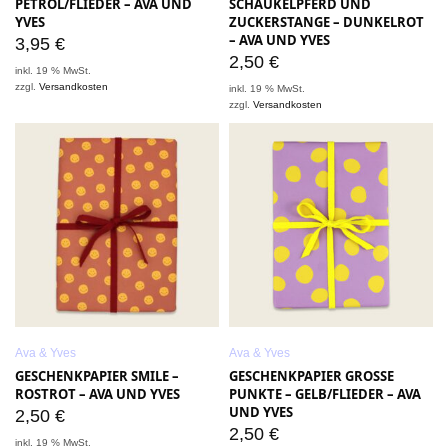
PETROL/FLIEDER – AVA UND
SCHAUKELPFERD UND
YVES
ZUCKERSTANGE – DUNKELROT
– AVA UND YVES
3,95
€
2,50
€
inkl. 19 % MwSt.
zzgl.
Versandkosten
inkl. 19 % MwSt.
zzgl.
Versandkosten
Ava & Yves
Ava & Yves
GESCHENKPAPIER SMILE –
GESCHENKPAPIER GROSSE
ROSTROT – AVA UND YVES
PUNKTE – GELB/FLIEDER – AVA
UND YVES
2,50
€
2,50
€
inkl. 19 % MwSt.