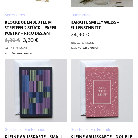
Accessoires
Eulenschnitt
BLOCKBODENBEUTEL M
KARAFFE SMILEY WEISS – E
STREIFEN 2 STÜCK – PAPER
ULENSCHNITT
POETRY – RICO DESIGN
24,90
€
6,30
€
3,30
€
inkl. 19 % MwSt.
zzgl.
Versandkosten
inkl. 19 % MwSt.
zzgl.
Versandkosten
Geschenke Für Freunde
Geschenke Für Freunde
KLEINE GRUSSKARTE – SMALL S
KLEINE GRUSSKARTE – DOUBLE F