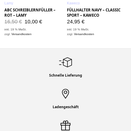
Lamy
Kaweco
ABC SCHREIBLERNFÜLLER –
FÜLLHALTER NAVY – CLASSIC
ROT – LAMY
SPORT – KAWECO
16,50
€
10,00
€
24,95
€
inkl. 19 % MwSt.
inkl. 19 % MwSt.
i
zzgl.
Versandkosten
zzgl.
Versandkosten
z
Schnelle Lieferung
Ladengeschäft