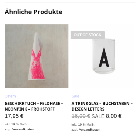
Ähnliche Produkte
OUT OF STOCK
Ostern
Sale
GESCHIRRTUCH – FELDHASE –
A TRINKGLAS – BUCHSTABEN –
NEONPINK – FROHSTOFF
DESIGN LETTERS
17,95
€
16,00
€
8,00
€
SALE
inkl. 19 % MwSt.
i
inkl. 19 % MwSt.
zzgl.
Versandkosten
z
zzgl.
Versandkosten