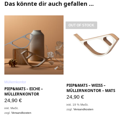
Das könnte dir auch gefallen …
OUT OF STOCK
Müllernkontor
PIEP&MATS – WEISS –
PIEP&MATS – EICHE –
MÜLLERNKONTOR – MATS
MÜLLERNKONTOR
24,90
€
24,90
€
inkl. 19 % MwSt.
i
inkl. MwSt.
zzgl.
Versandkosten
z
zzgl.
Versandkosten