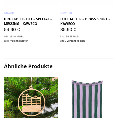
Kaweco
Kaweco
DRUCKBLEISTIFT – SPECIAL –
FÜLLHALTER – BRASS SPORT –
MESSING – KAWECO
KAWECO
54,90
€
85,90
€
inkl. 19 % MwSt.
inkl. 19 % MwSt.
zzgl.
Versandkosten
zzgl.
Versandkosten
i
z
Ähnliche Produkte