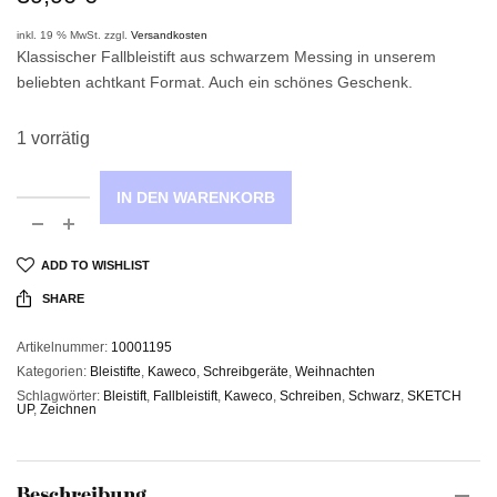
inkl. 19 % MwSt.
zzgl.
Versandkosten
Klassischer Fallbleistift aus schwarzem Messing in unserem
beliebten achtkant Format. Auch ein schönes Geschenk.
1 vorrätig
IN DEN WARENKORB
ADD TO WISHLIST
SHARE
Artikelnummer:
10001195
Kategorien:
Bleistifte
,
Kaweco
,
Schreibgeräte
,
Weihnachten
Schlagwörter:
Bleistift
,
Fallbleistift
,
Kaweco
,
Schreiben
,
Schwarz
,
SKETCH
UP
,
Zeichnen
Beschreibung