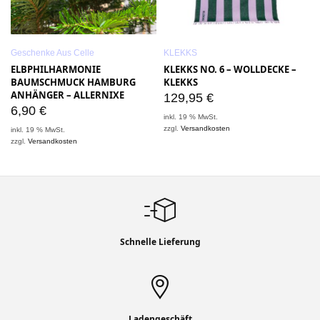
Geschenke Aus Celle
KLEKKS
ELBPHILHARMONIE
KLEKKS NO. 6 – WOLLDECKE –
N
BAUMSCHMUCK HAMBURG
KLEKKS
ANHÄNGER – ALLERNIXE
129,95
€
6,90
€
inkl. 19 % MwSt.
zzgl.
Versandkosten
inkl. 19 % MwSt.
i
zzgl.
Versandkosten
z
Schnelle Lieferung
Ladengeschäft