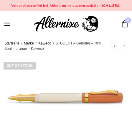
Versandkostenfrei bei Abholung im Ladengeschäft –
ICH LIEBS!
0
Startseite
/
Marke
/
Kaweco
/
STUDENT – Gelroller – 70’s
Soul – orange – Kaweco
OUT OF STOCK