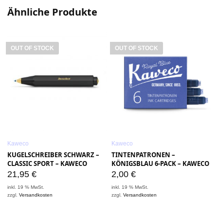
Ähnliche Produkte
OUT OF STOCK
OUT OF STOCK
Kaweco
Kaweco
KUGELSCHREIBER SCHWARZ –
TINTENPATRONEN –
CLASSIC SPORT – KAWECO
KÖNIGSBLAU 6-PACK – KAWECO
21,95
€
2,00
€
inkl. 19 % MwSt.
inkl. 19 % MwSt.
i
zzgl.
Versandkosten
zzgl.
Versandkosten
z