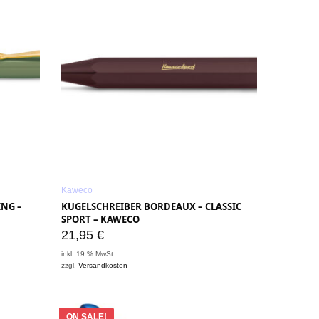
Kaweco
ING –
KUGELSCHREIBER BORDEAUX – CLASSIC
SPORT – KAWECO
21,95
€
inkl. 19 % MwSt.
zzgl.
Versandkosten
ON SALE!