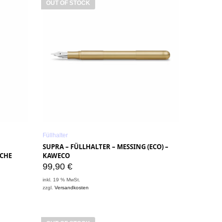
OUT OF STOCK
Füllhalter
SUPRA – FÜLLHALTER – MESSING (ECO) –
ACHE
KAWECO
99,90
€
inkl. 19 % MwSt.
zzgl.
Versandkosten