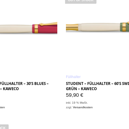
Füllhalter
FÜLLHALTER – 30’S BLUES –
STUDENT – FÜLLHALTER – 60’S SW
– KAWECO
GRÜN – KAWECO
59,90
€
.
inkl. 19 % MwSt.
sten
zzgl.
Versandkosten
OCK