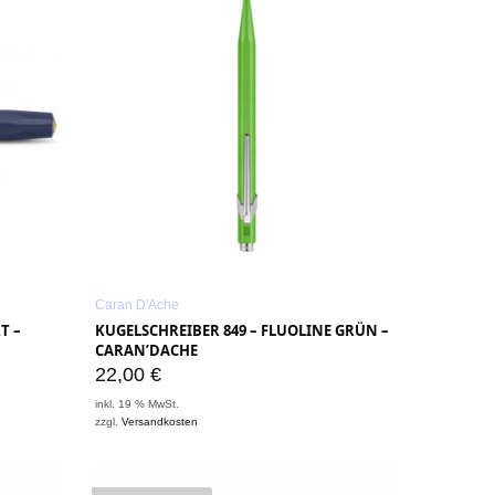
Caran D'Ache
T –
KUGELSCHREIBER 849 – FLUOLINE GRÜN –
CARAN’DACHE
22,00
€
inkl. 19 % MwSt.
zzgl.
Versandkosten