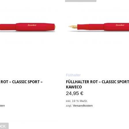
Füllhalter
 ROT – CLASSIC SPORT –
FÜLLHALTER ROT – CLASSIC SPORT
KAWECO
24,95
€
.
inkl. 19 % MwSt.
sten
zzgl.
Versandkosten
OCK