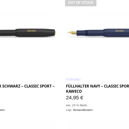
OUT OF STOCK
Füllhalter
 SCHWARZ – CLASSIC SPORT –
FÜLLHALTER NAVY – CLASSIC SPOR
KAWECO
24,95
€
.
inkl. 19 % MwSt.
sten
zzgl.
Versandkosten