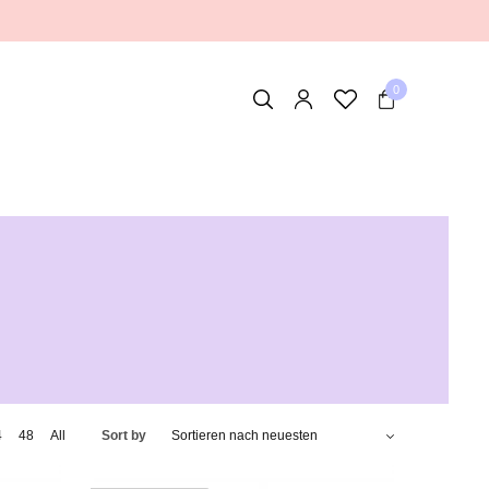
0
4
48
All
Sort by