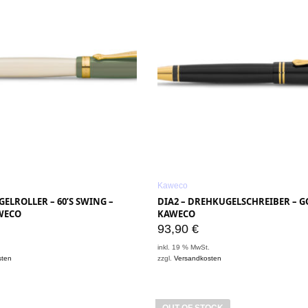
Kaweco
GELROLLER – 60’S SWING –
DIA2 – DREHKUGELSCHREIBER – G
WECO
KAWECO
93,90
€
.
inkl. 19 % MwSt.
sten
zzgl.
Versandkosten
OUT OF STOCK