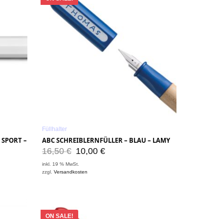
Füllhalter
SPORT – K
ABC SCHREIBLERNFÜLLER – BLAU – LAMY
16,50
€
10,00
€
inkl. 19 % MwSt.
zzgl.
Versandkosten
ON SALE!