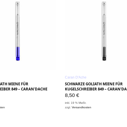
Caran D'Ache
IATH MIENE FÜR
SCHWARZE GOLIATH MIENE FÜR
IBER 849 – CARAN’DACHE
KUGELSCHREIBER 849 – CARAN’D
8,50
€
.
inkl. 19 % MwSt.
sten
zzgl.
Versandkosten