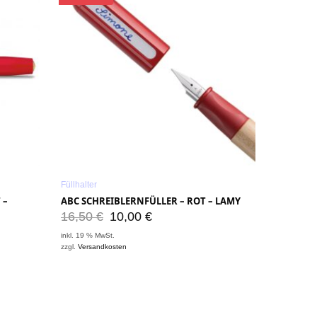
Füllhalter
 –
ABC SCHREIBLERNFÜLLER – ROT – LAMY
16,50
€
10,00
€
inkl. 19 % MwSt.
zzgl.
Versandkosten