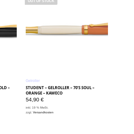
OUT OF STOCK
Gelroller
OLD –
STUDENT – GELROLLER – 70’S SOUL –
ORANGE – KAWECO
54,90
€
inkl. 19 % MwSt.
zzgl.
Versandkosten