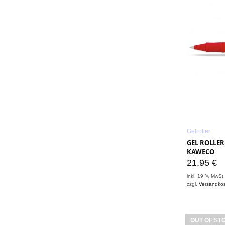
Gelroller
GEL ROLLER
KAWECO
21,95
€
inkl. 19 % MwSt
zzgl.
Versandko
OUT OF ST