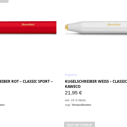
Kaweco
IBER ROT – CLASSIC SPORT –
KUGELSCHREIBER WEISS – CLASSIC 
AWECO
21,95
€
.
inkl. 19 % MwSt.
sten
zzgl.
Versandkosten
OUT OF STOCK