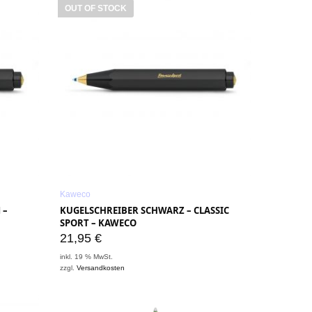
OUT OF STOCK
Kaweco
 –
KUGELSCHREIBER SCHWARZ – CLASSIC
SPORT – KAWECO
21,95
€
inkl. 19 % MwSt.
zzgl.
Versandkosten