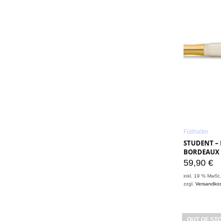
Füllhalter
STUDENT – 
BORDEAUX 
59,90
€
inkl. 19 % MwSt
zzgl.
Versandko
OUT OF ST