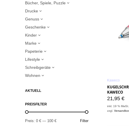
Bücher, Spiele, Puzzle
Drucke
Genuss
Geschenke
Kinder
Marke
Papeterie
Lifestyle
Schreibgeräte
Wohnen
Kaweco
KUGELSCHRE
AKTUELL
KAWECO
21,95
€
PREISFILTER
inkl. 19 % MwSt
zzgl.
Versandko
Preis:
0 €
—
100 €
Filter