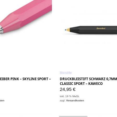
Bleistifte
IBER PINK – SKYLINE SPORT –
DRUCKBLEISTIFT SCHWARZ 0,7MM
CLASSIC SPORT – KAWECO
24,95
€
.
inkl. 19 % MwSt.
sten
zzgl.
Versandkosten