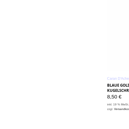
Caran D'Ache
BLAUE GOL
KUGELSCHRE
8,50
€
inkl. 19 % MwSt
zzgl.
Versandko