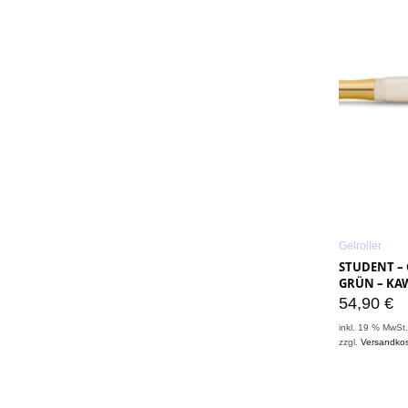
Gelroller
STUDENT – 
GRÜN – KA
54,90
€
inkl. 19 % MwSt
zzgl.
Versandko