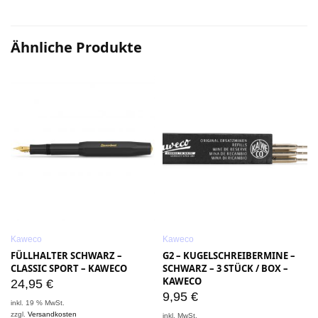
Ähnliche Produkte
Kaweco
Kaweco
FÜLLHALTER SCHWARZ –
G2 – KUGELSCHREIBERMINE –
CLASSIC SPORT – KAWECO
SCHWARZ – 3 STÜCK / BOX –
KAWECO
24,95
€
9,95
€
inkl. 19 % MwSt.
i
zzgl.
Versandkosten
z
inkl. MwSt.