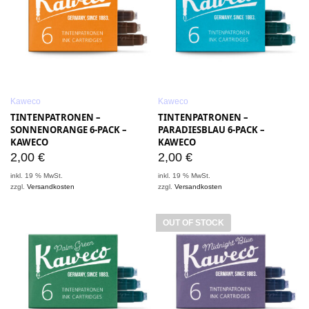
Kaweco
Kaweco
TINTENPATRONEN –
TINTENPATRONEN –
SONNENORANGE 6-PACK –
PARADIESBLAU 6-PACK –
KAWECO
KAWECO
2,00
€
2,00
€
inkl. 19 % MwSt.
inkl. 19 % MwSt.
zzgl.
Versandkosten
zzgl.
Versandkosten
OUT OF STOCK