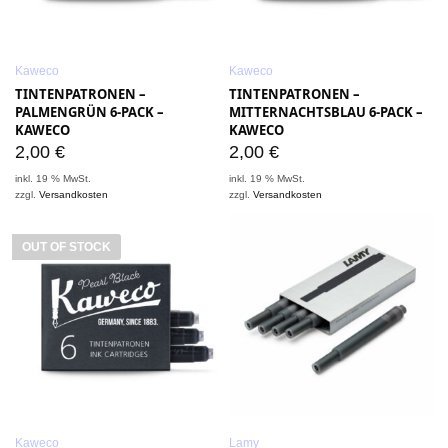
Kaweco
Kaweco
TINTENPATRONEN –
TINTENPATRONEN –
PALMENGRÜN 6-PACK –
MITTERNACHTSBLAU 6-PACK –
KAWECO
KAWECO
2,00
€
2,00
€
inkl. 19 % MwSt.
inkl. 19 % MwSt.
zzgl.
Versandkosten
zzgl.
Versandkosten
OUT OF STOCK
Kaweco
Lamy