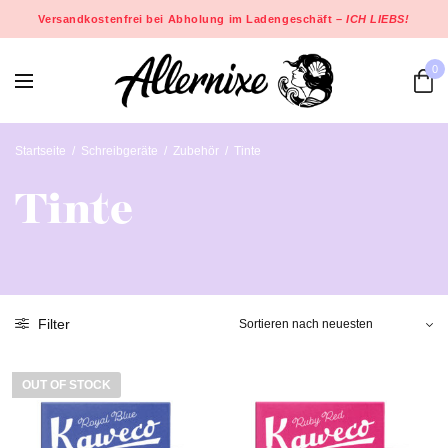
Versandkostenfrei bei Abholung im Ladengeschäft –
ICH LIEBS!
0
Startseite
/
Schreibgeräte
/
Zubehör
/
Tinte
Tinte
Filter
OUT OF STOCK