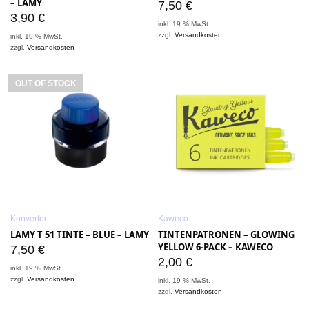
– LAMY
7,50
€
3,90
€
inkl. 19 % MwSt.
zzgl.
Versandkosten
inkl. 19 % MwSt.
zzgl.
Versandkosten
OUT OF STOCK
Konverter
Kaweco
LAMY T 51 TINTE – BLUE – LAMY
TINTENPATRONEN – GLOWING
YELLOW 6-PACK – KAWECO
7,50
€
2,00
€
inkl. 19 % MwSt.
zzgl.
Versandkosten
inkl. 19 % MwSt.
zzgl.
Versandkosten