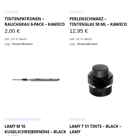
Kaweco
Kaweco
TINTENPATRONEN –
PERLENSCHWARZ –
RAUCHGRAU 6-PACK – KAWECO
TINTENGLAS 50 ML – KAWECO
2,00
€
12,95
€
inkl. 19 % MwSt.
inkl. 19 % MwSt.
zzgl.
Versandkosten
zzgl.
Versandkosten
Kugelschreiber-Minen
Konverter
LAMY M 16
LAMY T 51 TINTE – BLACK –
KUGELSCHREIBERMINE – BLACK
LAMY