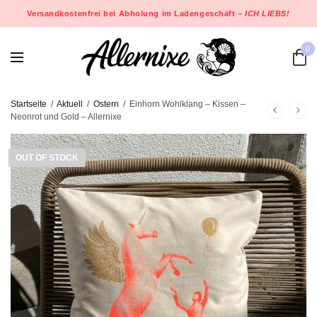
Versandkostenfrei bei Abholung im Ladengeschäft –
ICH LIEBS!
0
Startseite
/
Aktuell
/
Ostern
/
Einhorn Wohlklang – Kissen –
Neonrot und Gold – Allernixe
OUT OF STOCK