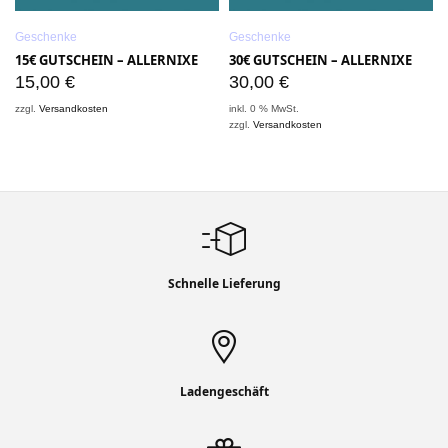
Geschenke
Geschenke
15€ GUTSCHEIN – ALLERNIXE
30€ GUTSCHEIN – ALLERNIXE
15,00
€
30,00
€
zzgl.
Versandkosten
inkl. 0 % MwSt.
zzgl.
Versandkosten
i
z
Schnelle Lieferung
Ladengeschäft