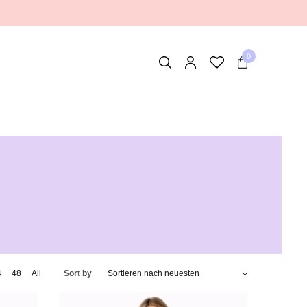
0
4
48
All
Sort by