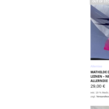
OUT OF ST
Allernixe
MATHILDE D
LEINEN – N
ALLERNIXE
29,00
€
inkl. 19 % MwSt
zzgl.
Versandko