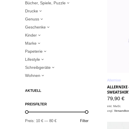
Bücher, Spiele, Puzzle
Drucke
Genuss
Geschenke
Kinder
Marke
Papeterie
Lifestyle
Schreibgeräte
Wohnen
Allernixe
ALLERNIXE 
AKTUELL
SWEATSHIR
79,90
€
PREISFILTER
inkl. MwSt.
zzgl.
Versandko
Preis:
10 €
—
80 €
Filter