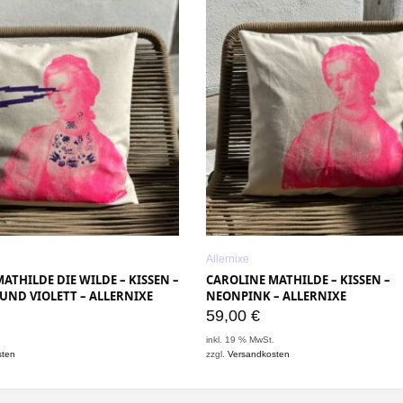
Allernixe
ATHILDE DIE WILDE – KISSEN –
CAROLINE MATHILDE – KISSEN –
UND VIOLETT – ALLERNIXE
NEONPINK – ALLERNIXE
59,00
€
.
inkl. 19 % MwSt.
sten
zzgl.
Versandkosten