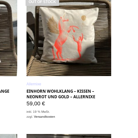
OUT OF STOCK
Allernixe
ANGE
EINHORN WOHLKLANG – KISSEN –
NEONROT UND GOLD – ALLERNIXE
59,00
€
inkl. 19 % MwSt.
zzgl.
Versandkosten