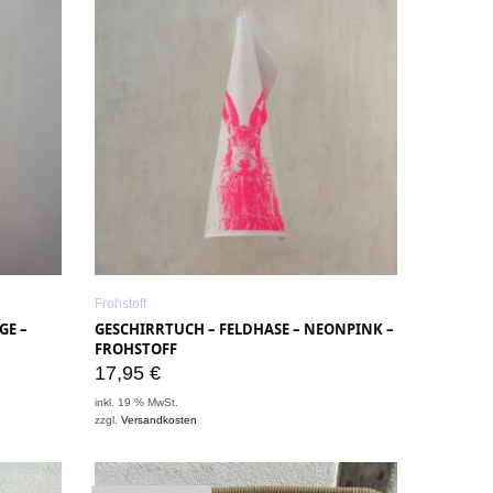
Frohstoff
GE –
GESCHIRRTUCH – FELDHASE – NEONPINK –
FROHSTOFF
17,95
€
inkl. 19 % MwSt.
zzgl.
Versandkosten