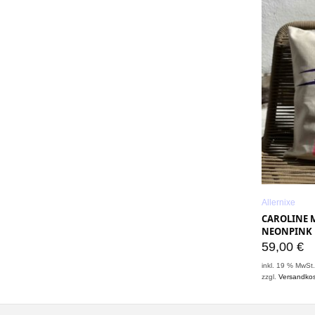
Allernixe
CAROLINE M
NEONPINK 
59,00
€
inkl. 19 % MwSt
zzgl.
Versandko