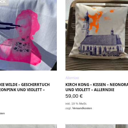
OCK
Allernixe
IE WILDE – GESCHIRRTUCH
KIRCH KONG – KISSEN – NEONOR
EONPINK UND VIOLETT –
UND VIOLETT – ALLERNIXE
59,00
€
inkl. 19 % MwSt.
zzgl.
Versandkosten
.
sten