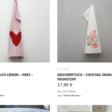
Frohstoff
CH LEINEN – HERZ –
GESCHIRRTUCH – COCKTAIL ORAN
FROHSTOFF
17,95
€
.
inkl. 19 % MwSt.
sten
zzgl.
Versandkosten