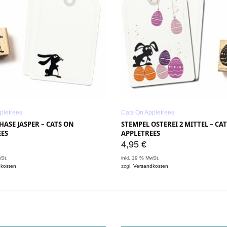
pletrees
Cats On Appletrees
HASE JASPER – CATS ON
STEMPEL OSTEREI 2 MITTEL – CA
EES
APPLETREES
4,95
€
wSt.
inkl. 19 % MwSt.
dkosten
zzgl.
Versandkosten