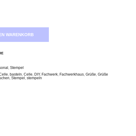
DEN WARENKORB
RE
sonal
,
Stempel
Celle
,
basteln
,
Celle
,
DIY
,
Fachwerk
,
Fachwerkhaus
,
Grüße
,
Grüße
schen
,
Stempel
,
stempeln