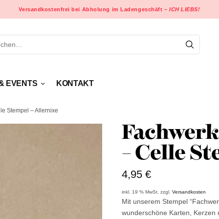
Versandkostenfrei bei Abholung im Ladengeschäft –
ICH LIEBS!
& EVENTS
KONTAKT
e Stempel – Allernixe
Fachwerk
– Celle St
4,95
€
inkl. 19 % MwSt.
zzgl.
Versandkosten
Mit unserem Stempel “Fachwerk
wunderschöne Karten, Kerzen un