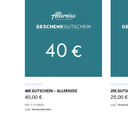
Geschenke
Geschenk
40€ GUTSCHEIN – ALLERNIXE
25€ GUTS
40,00
€
25,00
€
inkl. 0 % MwSt.
zzgl.
Versan
zzgl.
Versandkosten