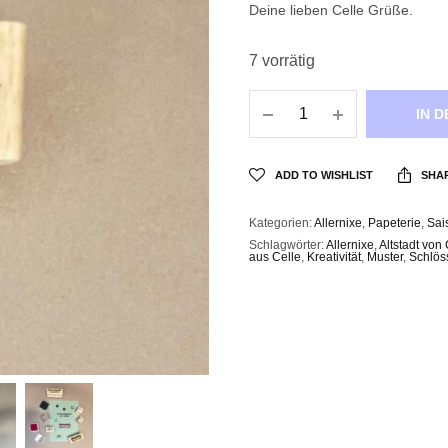
Deine lieben Celle Grüße.
7 vorrätig
IN 
ADD TO WISHLIST
SHA
Kategorien:
Allernixe
,
Papeterie
,
Sai
Schlagwörter:
Allernixe
,
Altstadt von 
aus Celle
,
Kreativität
,
Muster
,
Schlös