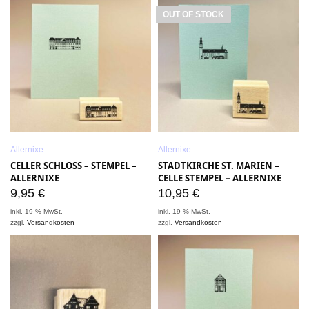
OUT OF STOCK
Allernixe
Allernixe
CELLER SCHLOSS – STEMPEL –
STADTKIRCHE ST. MARIEN –
ALLERNIXE
CELLE STEMPEL – ALLERNIXE
9,95
€
10,95
€
inkl. 19 % MwSt.
inkl. 19 % MwSt.
zzgl.
Versandkosten
zzgl.
Versandkosten