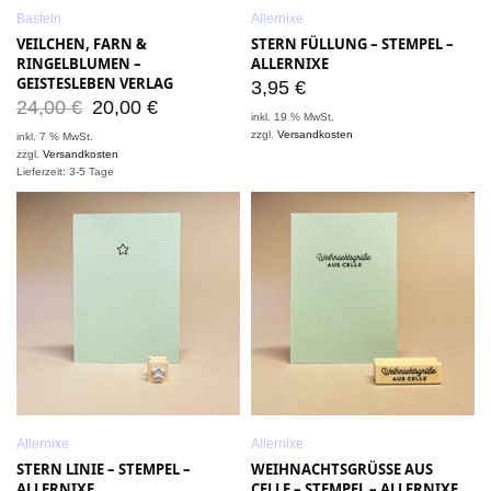
Basteln
Allernixe
VEILCHEN, FARN &
STERN FÜLLUNG – STEMPEL –
RINGELBLUMEN –
ALLERNIXE
GEISTESLEBEN VERLAG
3,95
€
24,00
€
20,00
€
inkl. 19 % MwSt.
zzgl.
Versandkosten
inkl. 7 % MwSt.
zzgl.
Versandkosten
Lieferzeit: 3-5 Tage
Allernixe
Allernixe
STERN LINIE – STEMPEL –
WEIHNACHTSGRÜSSE AUS
ALLERNIXE
CELLE – STEMPEL – ALLERNIXE