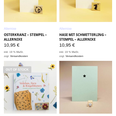
Allernixe
Allernixe
OSTERKRANZ – STEMPEL –
HASE MIT SCHMETTERLING –
ALLERNIXE
STEMPEL – ALLERNIXE
10,95
€
10,95
€
inkl. 19 % MwSt.
inkl. 19 % MwSt.
zzgl.
Versandkosten
zzgl.
Versandkosten
OUT OF STOCK