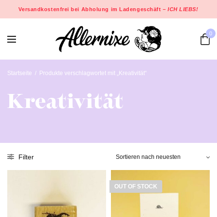
Versandkostenfrei bei Abholung im Ladengeschäft –
ICH LIEBS!
0
Startseite
/
Produkte verschlagwortet mit „Kreativität“
Kreativität
Filter
OUT OF STOCK