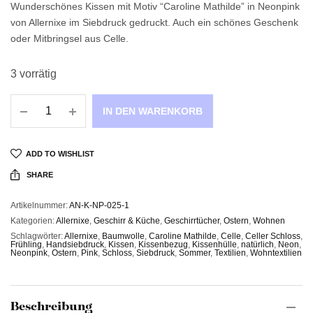
Wunderschönes Kissen mit Motiv “Caroline Mathilde” in Neonpink
von Allernixe im Siebdruck gedruckt. Auch ein schönes Geschenk
oder Mitbringsel aus Celle.
3 vorrätig
IN DEN WARENKORB
ADD TO WISHLIST
SHARE
Artikelnummer:
AN-K-NP-025-1
Kategorien:
Allernixe
,
Geschirr & Küche
,
Geschirrtücher
,
Ostern
,
Wohnen
Schlagwörter:
Allernixe
,
Baumwolle
,
Caroline Mathilde
,
Celle
,
Celler Schloss
,
Frühling
,
Handsiebdruck
,
Kissen
,
Kissenbezug
,
Kissenhülle
,
natürlich
,
Neon
,
Neonpink
,
Ostern
,
Pink
,
Schloss
,
Siebdruck
,
Sommer
,
Textilien
,
Wohntextilien
Beschreibung