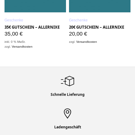
Geschenke
Geschenke
35€ GUTSCHEIN – ALLERNIXE
20€ GUTSCHEIN – ALLERNIXE
35,00
€
20,00
€
inkl. 0 % MwSt.
zzgl.
Versandkosten
i
zzgl.
Versandkosten
z
Schnelle Lieferung
Ladengeschäft