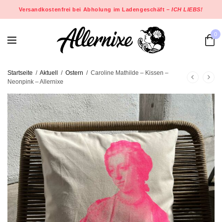
Versandkostenfrei bei Abholung im Ladengeschäft –
ICH LIEBS!
0
Startseite
/
Aktuell
/
Ostern
/
Caroline Mathilde – Kissen –
Neonpink – Allernixe