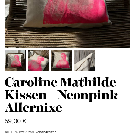
Caroline Mathilde –
Kissen – Neonpink –
Allernixe
59,00
€
inkl. 19 % MwSt.
zzgl.
Versandkosten