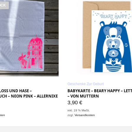
OCK
Geschenke Zur Geburt
LOSS UND HASE –
BABYKARTE – BEARY HAPPY – LET
CH – NEON PINK – ALLERNIXE
– VON MUTTERN
3,90
€
.
inkl. 19 % MwSt.
sten
zzgl.
Versandkosten