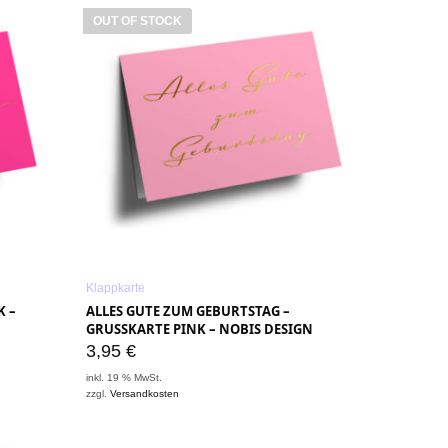
OUT OF STOCK
Klappkarte
– N
ALLES GUTE ZUM GEBURTSTAG –
GRUSSKARTE PINK – NOBIS DESIGN
3,95
€
inkl. 19 % MwSt.
zzgl.
Versandkosten