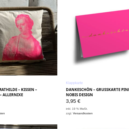
Klappkarte
ATHILDE – KISSEN –
DANKESCHÖN – GRUSSKARTE PINK 
– ALLERNIXE
OBIS DESIGN
3,95
€
.
inkl. 19 % MwSt.
sten
zzgl.
Versandkosten