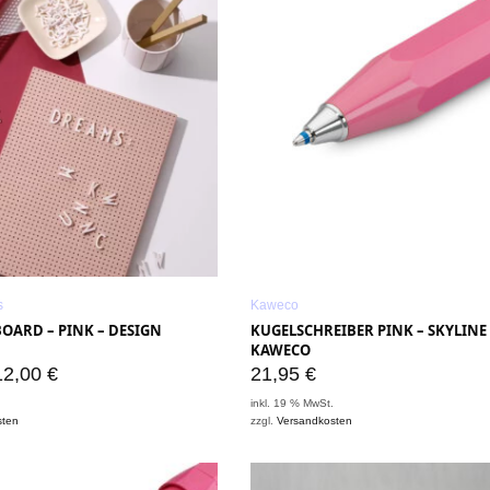
s
Kaweco
BOARD – PINK – DESIGN
KUGELSCHREIBER PINK – SKYLINE
KAWECO
12,00
€
21,95
€
.
inkl. 19 % MwSt.
sten
zzgl.
Versandkosten