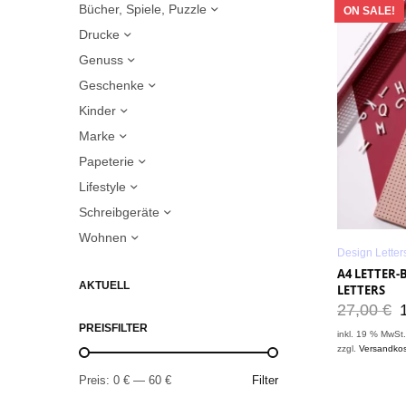
Bücher, Spiele, Puzzle
ON SALE!
Drucke
Genuss
Geschenke
Kinder
Marke
Papeterie
Lifestyle
Schreibgeräte
Wohnen
Design Letter
A4 LETTER-
AKTUELL
LETTERS
27,00
€
PREISFILTER
inkl. 19 % MwSt
zzgl.
Versandko
Preis:
0 €
—
60 €
Filter