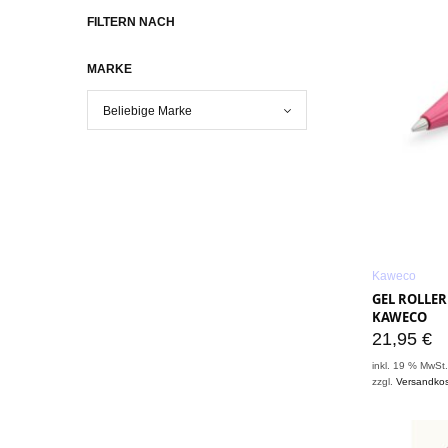
FILTERN NACH
MARKE
Kaweco
GEL ROLLER
KAWECO
21,95
€
inkl. 19 % MwSt
zzgl.
Versandko