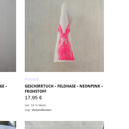
Frohstoff
GE –
GESCHIRRTUCH – FELDHASE – NEONPINK –
FROHSTOFF
17,95
€
inkl. 19 % MwSt.
zzgl.
Versandkosten