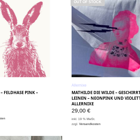
OUT OF STOCK
Allernixe
– FELDHASE PINK –
MATHILDE DIE WILDE – GESCHIR
LEINEN – NEONPINK UND VIOLETT
ALLERNIXE
29,00
€
.
sten
inkl. 19 % MwSt.
zzgl.
Versandkosten