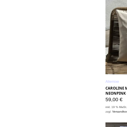
Allernixe
CAROLINE M
NEONPINK 
59,00
€
inkl. 19 % MwSt
zzgl.
Versandko