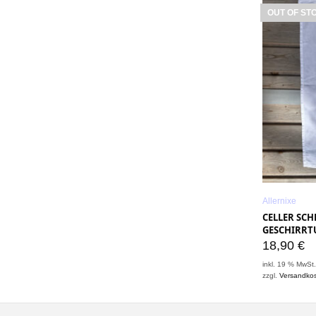
OUT OF ST
Allernixe
CELLER SCH
GESCHIRRTU
18,90
€
inkl. 19 % MwSt
zzgl.
Versandko