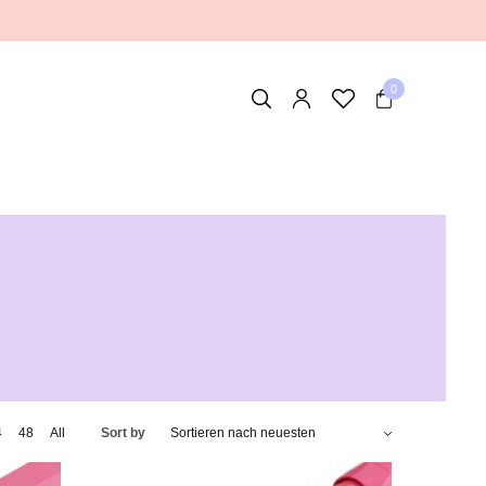
0
4
48
All
Sort by