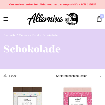
Versandkostenfrei bei Abholung im Ladengeschäft –
ICH LIEBS!
0
Startseite
/
Genuss
/
Food
/
Schokolade
Schokolade
Filter