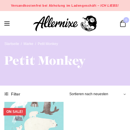
Versandkostenfrei bei Abholung im Ladengeschäft –
ICH LIEBS!
0
Startseite
/
Marke
/
Petit Monkey
Petit Monkey
Filter
ON SALE!