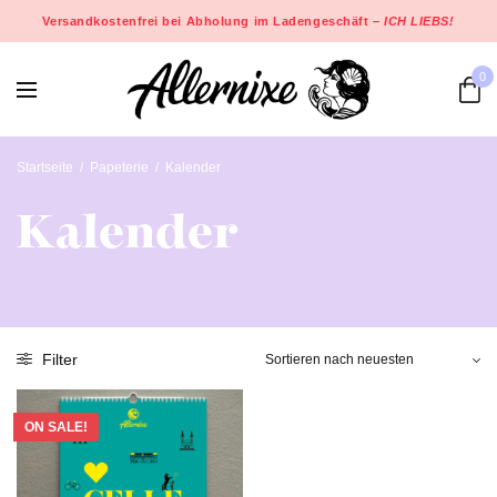
Versandkostenfrei bei Abholung im Ladengeschäft –
ICH LIEBS!
0
Startseite
/
Papeterie
/
Kalender
Kalender
Filter
ON SALE!