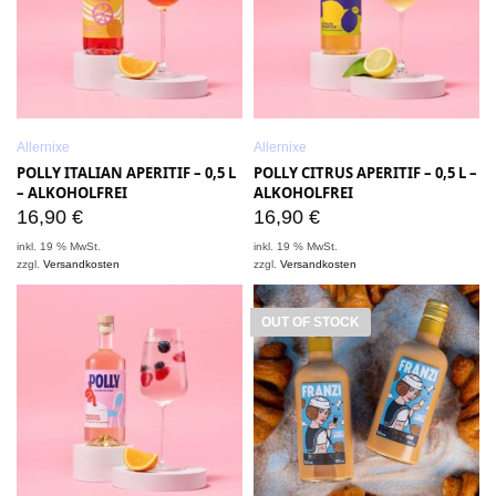
Allernixe
Allernixe
POLLY ITALIAN APERITIF – 0,5 L
POLLY CITRUS APERITIF – 0,5 L –
– ALKOHOLFREI
ALKOHOLFREI
16,90
€
16,90
€
inkl. 19 % MwSt.
inkl. 19 % MwSt.
zzgl.
Versandkosten
zzgl.
Versandkosten
OUT OF STOCK