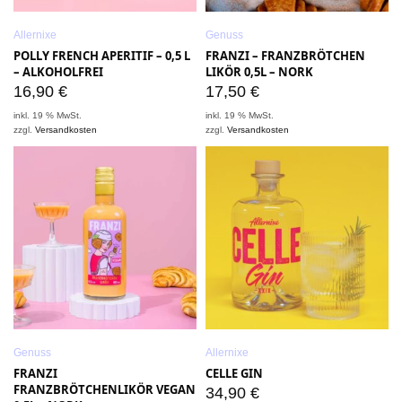
Allernixe
Genuss
POLLY FRENCH APERITIF – 0,5 L
FRANZI – FRANZBRÖTCHEN
– ALKOHOLFREI
LIKÖR 0,5L – NORK
16,90
€
17,50
€
inkl. 19 % MwSt.
inkl. 19 % MwSt.
zzgl.
Versandkosten
zzgl.
Versandkosten
Genuss
Allernixe
FRANZI
CELLE GIN
FRANZBRÖTCHENLIKÖR VEGAN
34,90
€