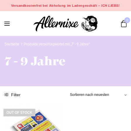
Versandkostenfrei bei Abholung im Ladengeschäft –
ICH LIEBS!
0
Startseite
/
Produkte verschlagwortet mit „7 - 9 Jahre“
7 - 9 Jahre
Filter
OUT OF STOCK