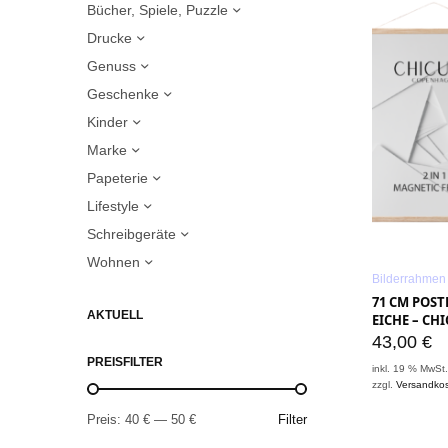
Bücher, Spiele, Puzzle
Drucke
Genuss
Geschenke
Kinder
Marke
Papeterie
Lifestyle
Schreibgeräte
Wohnen
Bilderrahmen 
71 CM POSTE
AKTUELL
EICHE – C
43,00
€
PREISFILTER
inkl. 19 % MwSt
zzgl.
Versandko
Preis:
40 €
—
50 €
Filter