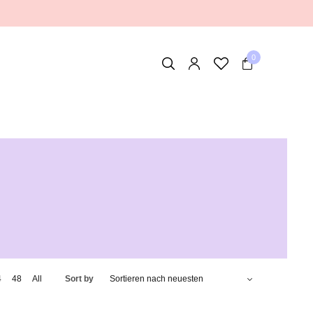
0
4
48
All
Sort by