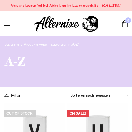
Versandkostenfrei bei Abholung im Ladengeschäft –
ICH LIEBS!
0
Startseite
/
Produkte verschlagwortet mit „A-Z“
A-Z
Filter
OUT OF STOCK
ON SALE!