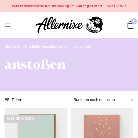
Versandkostenfrei bei Abholung im Ladengeschäft –
ICH LIEBS!
0
Startseite
/
Produkte verschlagwortet mit „anstoßen“
anstoßen
Filter
OUT OF STOCK