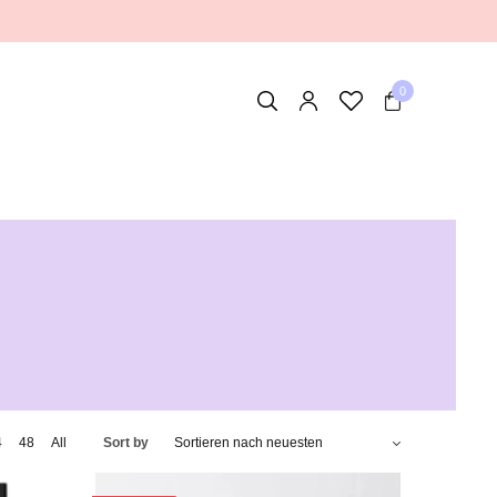
0
4
48
All
Sort by