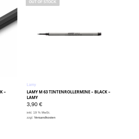
OUT OF STOCK
Lamy
K –
LAMY M 63 TINTENROLLERMINE – BLACK –
LAMY
3,90
€
inkl. 19 % MwSt.
zzgl.
Versandkosten