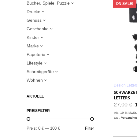
Bücher, Spiele, Puzzle
ON SALE!
Drucke
Genuss
Geschenke
Kinder
Marke
Papeterie
Lifestyle
Schreibgeräte
Wohnen
Design Letter
SCHWARZE 
AKTUELL
LETTERS
27,00
€
PREISFILTER
inkl. 19 % MwSt
zzgl.
Versandko
Preis:
0 €
—
100 €
Filter