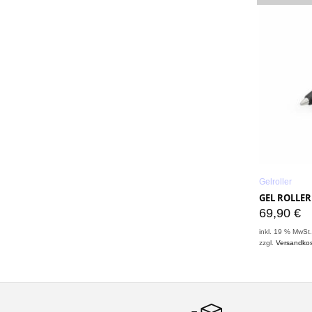
Gelroller
GEL ROLLER
69,90
€
inkl. 19 % MwSt
zzgl.
Versandko