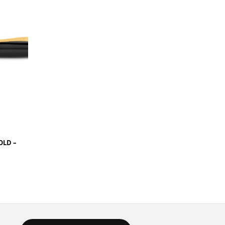
OLD –