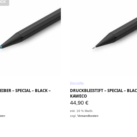
OCK
Bleistifte
IBER – SPECIAL – BLACK –
DRUCKBLEISTIFT – SPECIAL – BLAC
KAWECO
44,90
€
.
inkl. 19 % MwSt.
sten
zzgl.
Versandkosten