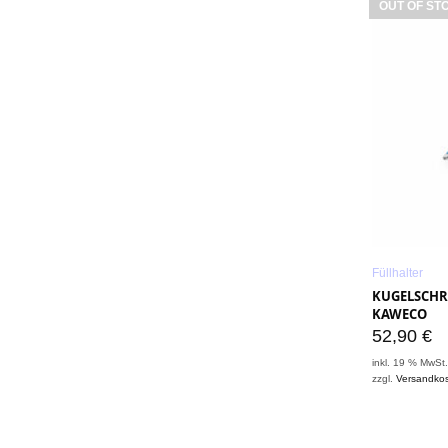
OUT OF ST
Füllhalter
KUGELSCHRE
KAWECO
52,90
€
inkl. 19 % MwSt
zzgl.
Versandko