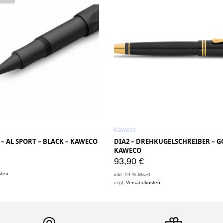
Kaweco
 – AL SPORT – BLACK – KAWECO
DIA2 – DREHKUGELSCHREIBER – G
KAWECO
93,90
€
.
sten
inkl. 19 % MwSt.
zzgl.
Versandkosten