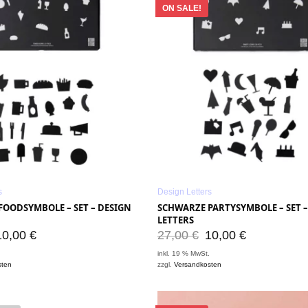
ON SALE!
s
Design Letters
FOODSYMBOLE – SET – DESIGN
SCHWARZE PARTYSYMBOLE – SET –
LETTERS
10,00
€
27,00
€
10,00
€
.
inkl. 19 % MwSt.
sten
zzgl.
Versandkosten