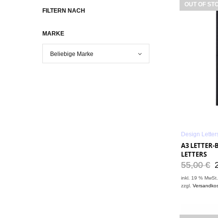
OUT OF ST
FILTERN NACH
MARKE
Design Letter
A3 LETTER-
LETTERS
55,00
€
inkl. 19 % MwSt
zzgl.
Versandko