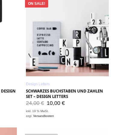
ON SALE!
Design Letters
 DESIGN
SCHWARZES BUCHSTABEN UND ZAHLEN
SET – DESIGN LETTERS
24,00
€
10,00
€
inkl. 19 % MwSt.
zzgl.
Versandkosten