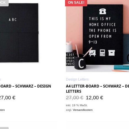
OCK
ON SALE!
s
Design Letters
BOARD – SCHWARZ – DESIGN
A4 LETTER-BOARD – SCHWARZ – D
LETTERS
27,00
€
27,00
€
12,00
€
.
inkl. 19 % MwSt.
sten
zzgl.
Versandkosten