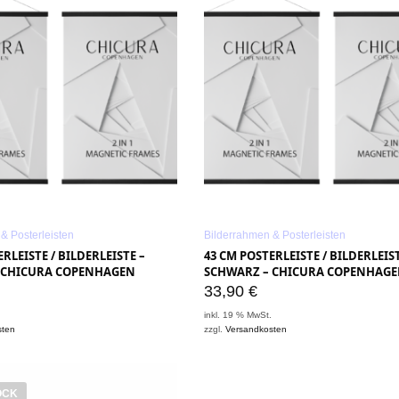
& Posterleisten
Bilderrahmen & Posterleisten
RLEISTE / BILDERLEISTE –
43 CM POSTERLEISTE / BILDERLEIST
 CHICURA COPENHAGEN
SCHWARZ – CHICURA COPENHAG
33,90
€
.
inkl. 19 % MwSt.
sten
zzgl.
Versandkosten
OCK