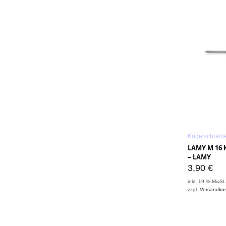
Kugelschreib
LAMY M 16
– LAMY
3,90
€
inkl. 19 % MwSt
zzgl.
Versandko