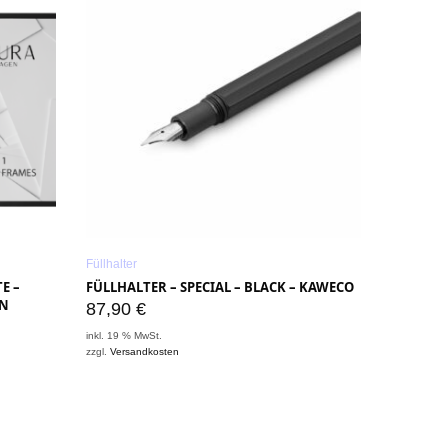
Füllhalter
E –
FÜLLHALTER – SPECIAL – BLACK – KAWECO
EN
87,90
€
inkl. 19 % MwSt.
zzgl.
Versandkosten