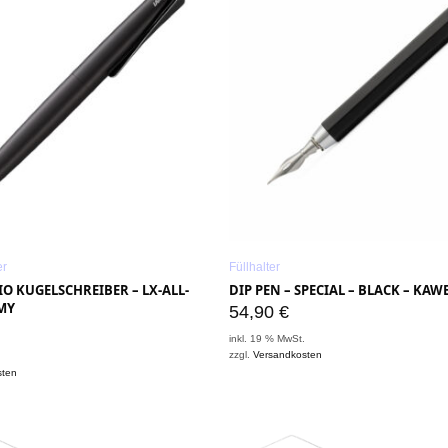
er
Füllhalter
O KUGELSCHREIBER – LX-ALL-
DIP PEN – SPECIAL – BLACK – KAW
MY
54,90
€
inkl. 19 % MwSt.
zzgl.
Versandkosten
.
sten