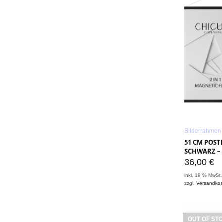
Bilderrahmen 
51 CM POSTE
SCHWARZ –
36,00
€
inkl. 19 % MwSt
zzgl.
Versandko
OUT OF ST