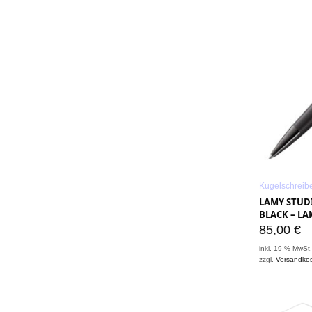
Kugelschreib
LAMY STUDI
BLACK – LA
85,00
€
inkl. 19 % MwSt
zzgl.
Versandko