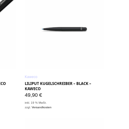
Kaweco
ECO
LILIPUT KUGELSCHREIBER – BLACK –
KAWECO
49,90
€
inkl. 19 % MwSt.
zzgl.
Versandkosten