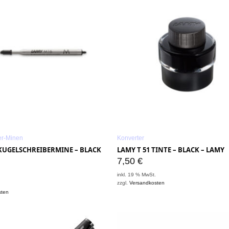
er-Minen
Konverter
 KUGELSCHREIBERMINE – BLACK
LAMY T 51 TINTE – BLACK – LAMY
7,50
€
inkl. 19 % MwSt.
zzgl.
Versandkosten
.
sten