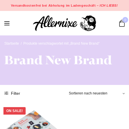
Versandkostenfrei bei Abholung im Ladengeschäft –
ICH LIEBS!
0
Startseite
/
Produkte verschlagwortet mit „Brand New Brand“
Brand New Brand
Filter
ON SALE!