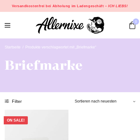
Versandkostenfrei bei Abholung im Ladengeschäft –
ICH LIEBS!
0
Startseite
/
Produkte verschlagwortet mit „Briefmarke“
Briefmarke
Filter
ON SALE!