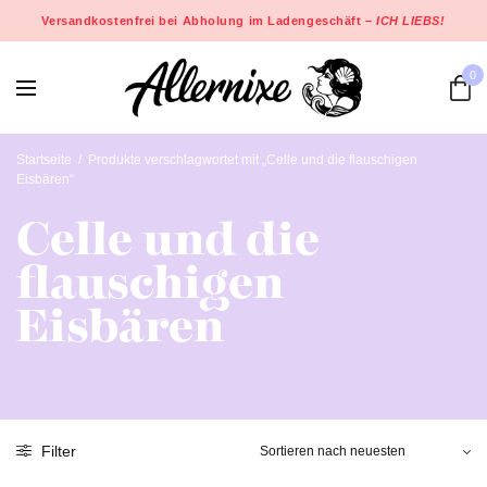
Versandkostenfrei bei Abholung im Ladengeschäft –
ICH LIEBS!
0
Startseite
/
Produkte verschlagwortet mit „Celle und die flauschigen
Eisbären“
Celle und die
flauschigen
Eisbären
Filter