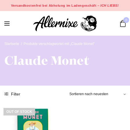
Versandkostenfrei bei Abholung im Ladengeschäft –
ICH LIEBS!
0
Startseite
/
Produkte verschlagwortet mit „Claude Monet“
Claude Monet
Filter
OUT OF STOCK