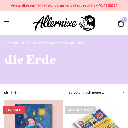
Versandkostenfrei bei Abholung im Ladengeschäft –
ICH LIEBS!
0
Startseite
/
Produkte verschlagwortet mit „die Erde“
die Erde
Filter
ON SALE!
OUT OF STOCK