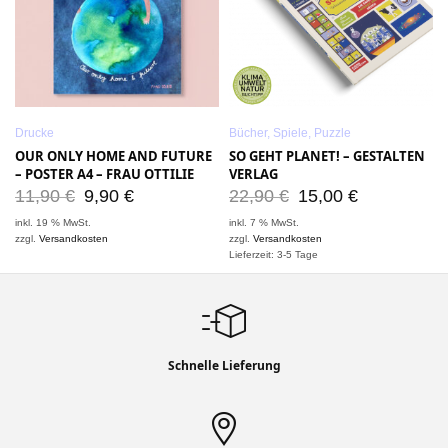
Drucke
Bücher, Spiele, Puzzle
OUR ONLY HOME AND FUTURE
SO GEHT PLANET! – GESTALTEN
– POSTER A4 – FRAU OTTILIE
VERLAG
11,90
€
9,90
€
22,90
€
15,00
€
inkl. 19 % MwSt.
inkl. 7 % MwSt.
zzgl.
Versandkosten
zzgl.
Versandkosten
Lieferzeit: 3-5 Tage
Schnelle Lieferung