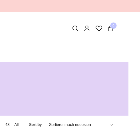
0
4
48
All
Sort by