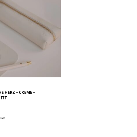
E HERZ – CREME –
ITT
.
sten