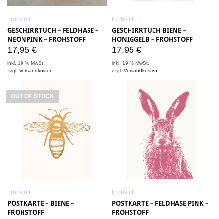
Frohstoff
Frohstoff
GESCHIRRTUCH – FELDHASE –
GESCHIRRTUCH BIENE –
NEONPINK – FROHSTOFF
HONIGGELB – FROHSTOFF
17,95
€
17,95
€
inkl. 19 % MwSt.
inkl. 19 % MwSt.
zzgl.
Versandkosten
zzgl.
Versandkosten
OUT OF STOCK
Frohstoff
Frohstoff
POSTKARTE – BIENE –
POSTKARTE – FELDHASE PINK –
FROHSTOFF
FROHSTOFF