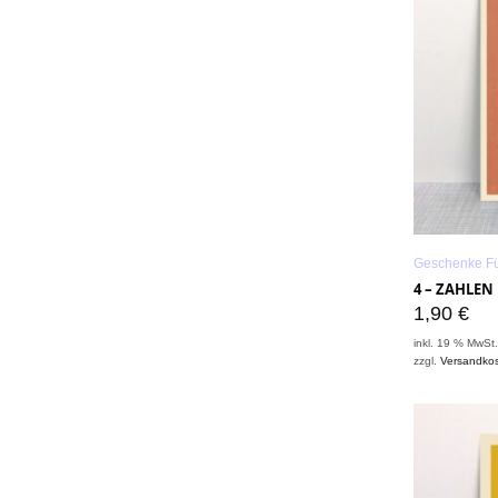
Geschenke Fü
4 – ZAHLE
1,90
€
inkl. 19 % MwSt
zzgl.
Versandko