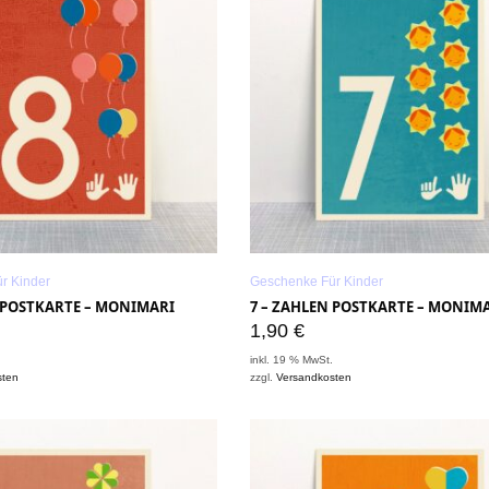
r Kinder
Geschenke Für Kinder
N POSTKARTE – MONIMARI
7 – ZAHLEN POSTKARTE – MONIM
1,90
€
.
inkl. 19 % MwSt.
sten
zzgl.
Versandkosten