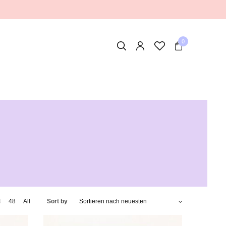
0
4
48
All
Sort by