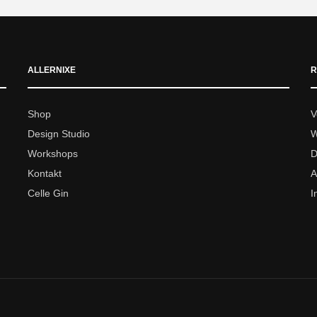
ALLERNIXE
R
Shop
V
Design Studio
W
Workshops
D
Kontakt
A
Celle Gin
I