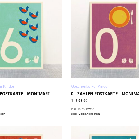
r Kinder
Geschenke Für Kinder
N POSTKARTE – MONIMARI
0 – ZAHLEN POSTKARTE – MONIM
1,90
€
.
inkl. 19 % MwSt.
sten
zzgl.
Versandkosten