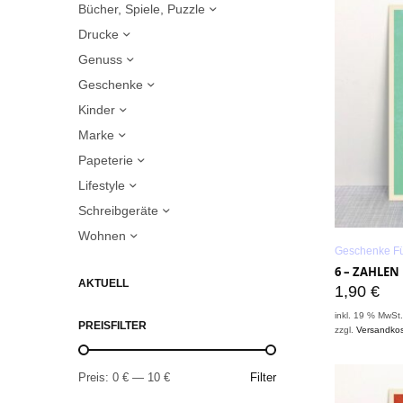
Bücher, Spiele, Puzzle
Drucke
Genuss
Geschenke
Kinder
Marke
Papeterie
Lifestyle
Schreibgeräte
Wohnen
Geschenke Fü
6 – ZAHLE
AKTUELL
1,90
€
inkl. 19 % MwSt
PREISFILTER
zzgl.
Versandko
Preis:
0 €
—
10 €
Filter