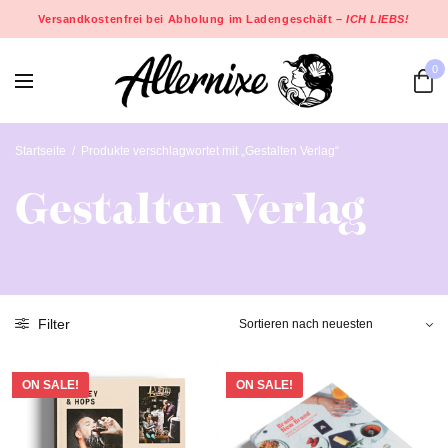
Versandkostenfrei bei Abholung im Ladengeschäft –
ICH LIEBS!
0
Startseite
/
Produkte verschlagwortet mit „Gestalten Verlag“
Gestalten Verlag
Filter
ON SALE!
ON SALE!