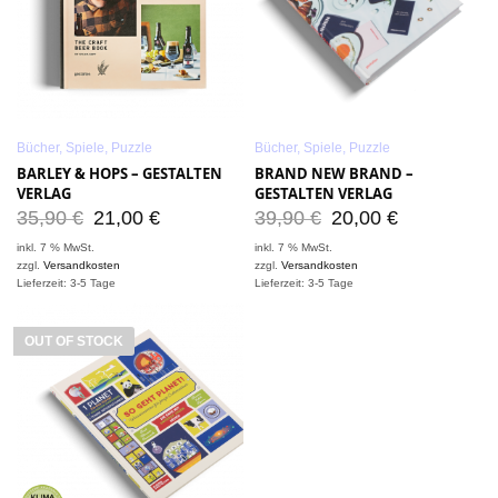
Bücher, Spiele, Puzzle
Bücher, Spiele, Puzzle
BARLEY & HOPS – GESTALTEN
BRAND NEW BRAND –
VERLAG
GESTALTEN VERLAG
35,90
€
21,00
€
39,90
€
20,00
€
inkl. 7 % MwSt.
inkl. 7 % MwSt.
zzgl.
Versandkosten
zzgl.
Versandkosten
Lieferzeit: 3-5 Tage
Lieferzeit: 3-5 Tage
OUT OF STOCK