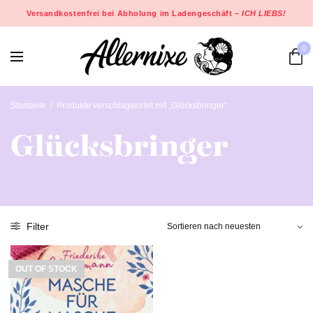
Versandkostenfrei bei Abholung im Ladengeschäft –
ICH LIEBS!
0
Startseite
/
Produkte verschlagwortet mit „Glücksbringer“
Glücksbringer
Filter
OUT OF STOCK