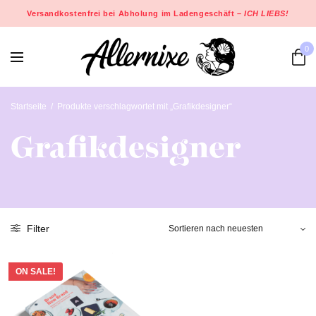
Versandkostenfrei bei Abholung im Ladengeschäft –
ICH LIEBS!
0
Startseite
/
Produkte verschlagwortet mit „Grafikdesigner“
Grafikdesigner
Filter
ON SALE!