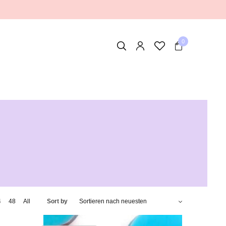
0
4
48
All
Sort by