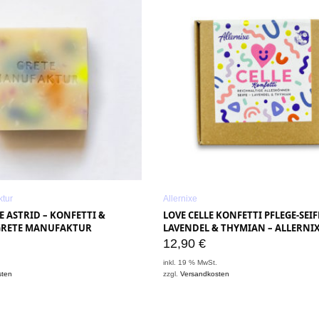
ktur
Allernixe
FE ASTRID – KONFETTI &
LOVE CELLE KONFETTI PFLEGE-SEIF
GRETE MANUFAKTUR
LAVENDEL & THYMIAN – ALLERNI
12,90
€
.
inkl. 19 % MwSt.
sten
zzgl.
Versandkosten