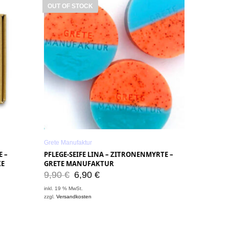
OUT OF STOCK
Grete Manufaktur
E –
PFLEGE-SEIFE LINA – ZITRONENMYRTE –
XE
GRETE MANUFAKTUR
9,90
€
6,90
€
inkl. 19 % MwSt.
zzgl.
Versandkosten