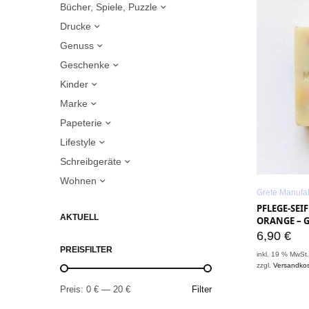
Bücher, Spiele, Puzzle
Drucke
Genuss
Geschenke
Kinder
Marke
Papeterie
Lifestyle
Schreibgeräte
Wohnen
Grete Manufa
PFLEGE-SEI
AKTUELL
ORANGE – 
6,90
€
PREISFILTER
inkl. 19 % MwSt
zzgl.
Versandko
Preis:
0 €
—
20 €
Filter